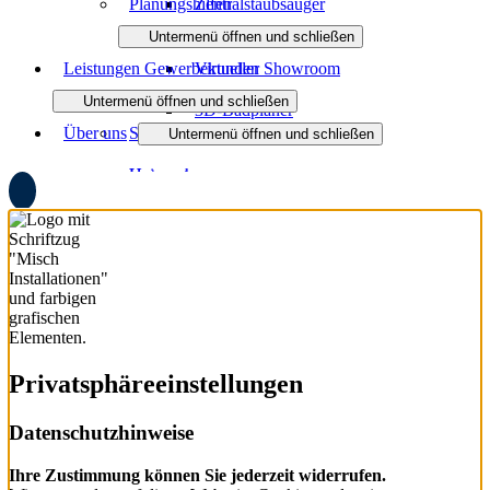
Planungshilfen
Zentralstaubsauger
Untermenü öffnen und schließen
Leistungen Gewerbekunden
Virtueller Showroom
Untermenü öffnen und schließen
3D-Badplaner
Über uns
Sanitäranlagen
Untermenü öffnen und schließen
Heizsysteme
Unternehmen
Regenerative Energien
Jobs
Ausbildung
Partner
Soziale Projekte
Privatsphäre­einstellungen
Downloads
Datenschutzhinweise
Ihre Zustimmung können Sie jederzeit widerrufen.