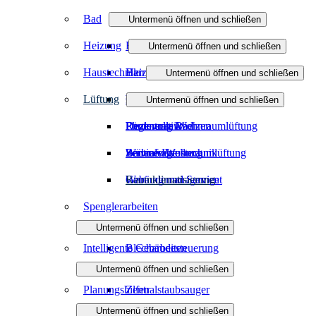
Bad
Untermenü öffnen und schließen
Heizung
Badmodernisierung
Untermenü öffnen und schließen
Haustechnik
Barrierefreies Bad
Heizungsmodernisierung
Untermenü öffnen und schließen
Lüftung
Badinspiration und Musterbäder
Öl- und Gasheizung
Wasser / Trinkwasser
Untermenü öffnen und schließen
Förderung Bad
Regenerativ heizen
Photovoltaik
Dezentrale Wohnraumlüftung
Badanfrage
Wärmeverteilung
Service Haustechnik
Zentrale Wohnraumlüftung
Wartung und Service
Gebäudemanagement
Raumklimatisierung
Spenglerarbeiten
Untermenü öffnen und schließen
Intelligente Gebäudesteuerung
Blecharbeiten
Untermenü öffnen und schließen
Planungshilfen
Zentralstaubsauger
Untermenü öffnen und schließen