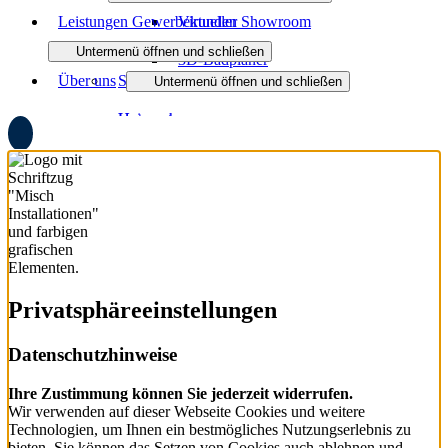
Leistungen Gewerbekunden
Virtueller Showroom
Untermenü öffnen und schließen
3D-Badplaner
Über uns
Sanitäranlagen
Untermenü öffnen und schließen
Heizsysteme
Unternehmen
Regenerative Energien
Jobs
Ausbildung
Partner
Soziale Projekte
Privatsphäre­einstellungen
Downloads
Datenschutzhinweise
Ihre Zustimmung können Sie jederzeit widerrufen.
Wir verwenden auf dieser Webseite Cookies und weitere
Technologien, um Ihnen ein bestmögliches Nutzungserlebnis zu
bieten. Sie können das Setzen von Cookies auch ablehnen und