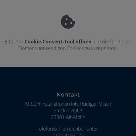
Bitte das
Cookie-Consent-Tool öffnen
, um die für dieses
Element notwendigen Cookies zu akzeptieren.
Footer - Kontaktdaten und Öffnungszei
Kontakt
MISCH Installationen Inh. Rüdiger Misch
Stecknitztal 3
23881 Alt-Mölln
Telefonisch erreichbar unter:
0171 4157072