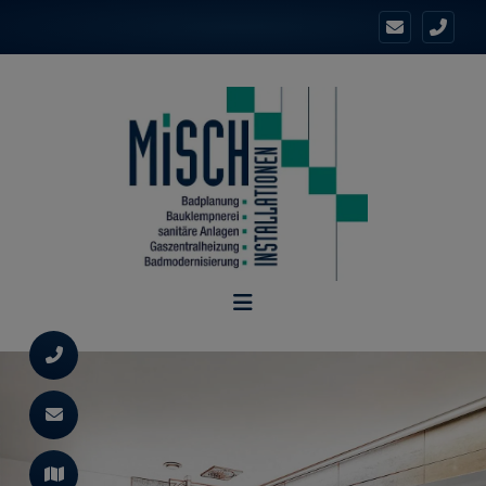
d schließen
ließen