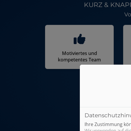
KURZ & KNAPP -
Vo
Motiviertes und
kompetentes Team
Datenschutzhin
Ihre Zustimmung könn
Wir verwenden auf die