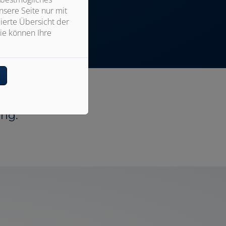
sere Seite nur mit
ierte Übersicht der
ie können Ihre
n
ung.