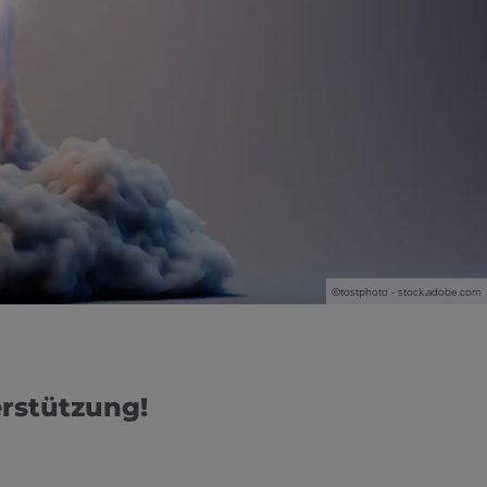
©tostphoto - stock.adobe.com
erstützung!