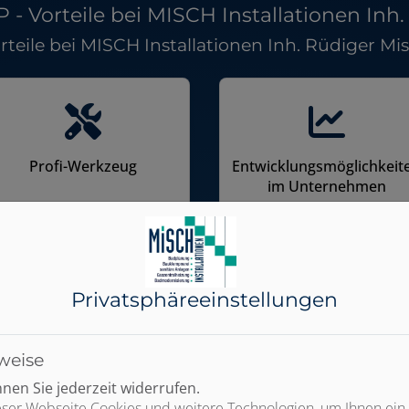
 Vorteile bei MISCH Installationen Inh
rteile bei MISCH Installationen Inh. Rüdiger Mi
Profi-Werkzeug
Entwicklungsmöglichkeit
im Unternehmen
Privatsphäre­einstellungen
Interessante und
herausfordernde
weise
Projekte
en Sie jederzeit widerrufen.
ser Webseite Cookies und weitere Technologien, um Ihnen ein