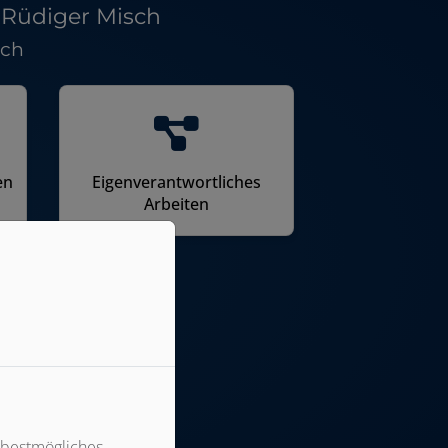
. Rüdiger Misch
sch
en
Eigenverantwortliches
Arbeiten
 bestmögliches