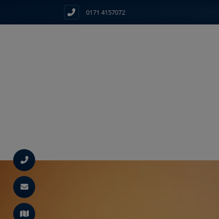
0171 4157072
d schließen
ließen
ermenü öffnen und schließen