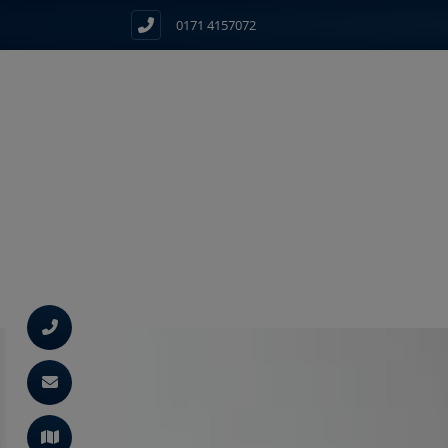
0171 4157072
d schließen
ließen
ermenü öffnen und schließen