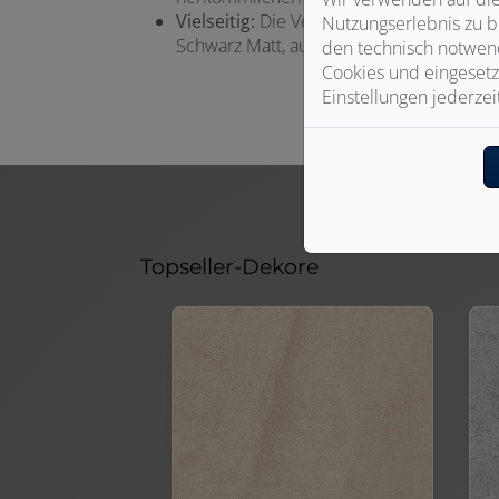
Vielseitig:
Die Verbindung von mehreren 
Nutzungserlebnis zu b
Schwarz Matt, auf Stoß oder mit Fugenlos
den technisch notwend
Cookies und eingesetz
Einstellungen jederzei
Topseller-Dekore