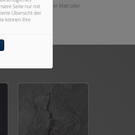
bindungsprofilen in Silber Matt oder
sere Seite nur mit
ierte Übersicht der
ie können Ihre
n