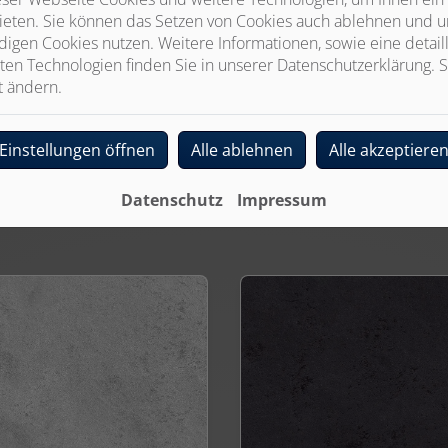
Wandverkleidungen kann – je nach Kundenwunsch – mittels Ver
ieten. Sie können das Setzen von Cookies auch ablehnen und un
profilen erfolgen.
igen Cookies nutzen. Weitere Informationen, sowie eine detaill
ten Technologien finden Sie in unserer Datenschutzerklärung. S
t ändern.
Einstellungen öffnen
Alle ablehnen
Alle akzeptiere
Datenschutz
Impressum